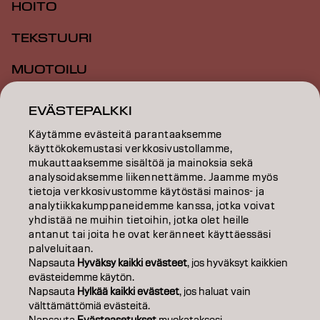
HOITO
TEKSTUURI
MUOTOILU
INSPIRAATIO
EVÄSTEPALKKI
KOULUTUS
Käytämme evästeitä parantaaksemme
käyttökokemustasi verkkosivustollamme,
TIETOA MEISTÄ
mukauttaaksemme sisältöä ja mainoksia sekä
analysoidaksemme liikennettämme. Jaamme myös
tietoja verkkosivustomme käytöstäsi mainos- ja
SALON FINDER
analytiikkakumppaneidemme kanssa, jotka voivat
yhdistää ne muihin tietoihin, jotka olet heille
RYHDY KUMPPANIKSI
antanut tai joita he ovat keränneet käyttäessäsi
palveluitaan.
OTA YHTEYTTÄ
Napsauta
Hyväksy kaikki evästeet
, jos hyväksyt kaikkien
evästeidemme käytön.
Napsauta
Hylkää kaikki evästeet
, jos haluat vain
välttämättömiä evästeitä.
Julkaisija
Tietosuojakäytäntö
Evästekäytäntö
Käyttöehdot