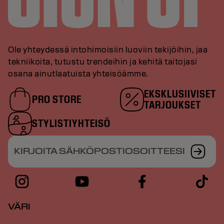
Ole yhteydessä intohimoisiin luoviin tekijöihin, jaa
tekniikoita, tutustu trendeihin ja kehitä taitojasi
osana ainutlaatuista yhteisöämme.
EKSKLUSIIVISET
PRO STORE
TARJOUKSET
STYLISTIYHTEISÖ
KIRJOITA SÄHKÖPOSTIOSOITTEESI
VÄRI