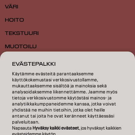
VÄRI
HOITO
TEKSTUURI
MUOTOILU
INSPIRAATIO
EVÄSTEPALKKI
KOULUTUS
Käytämme evästeitä parantaaksemme
käyttökokemustasi verkkosivustollamme,
TIETOA MEISTÄ
mukauttaaksemme sisältöä ja mainoksia sekä
analysoidaksemme liikennettämme. Jaamme myös
tietoja verkkosivustomme käytöstäsi mainos- ja
SALON FINDER
analytiikkakumppaneidemme kanssa, jotka voivat
yhdistää ne muihin tietoihin, jotka olet heille
RYHDY KUMPPANIKSI
antanut tai joita he ovat keränneet käyttäessäsi
palveluitaan.
OTA YHTEYTTÄ
Napsauta
Hyväksy kaikki evästeet
, jos hyväksyt kaikkien
evästeidemme käytön.