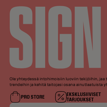
Ole yhteydessä intohimoisiin luoviin tekijöihin, jaa 
trendeihin ja kehitä taitojasi osana ainutlaatuista
EKSKLUSIIVISET
PRO STORE
TARJOUKSET