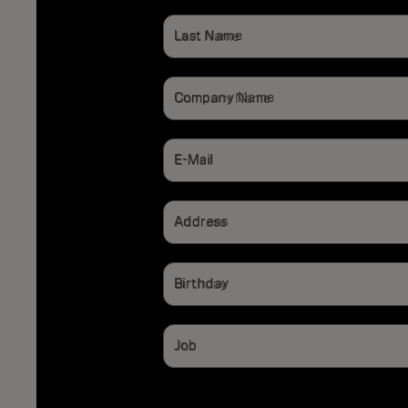
Last Name
Company Name
E-Mail
Address
Birthday
Job
Stylist