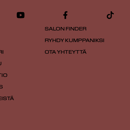
SALON FINDER
RYHDY KUMPPANIKSI
RI
OTA YHTEYTTÄ
U
TIO
S
EISTÄ