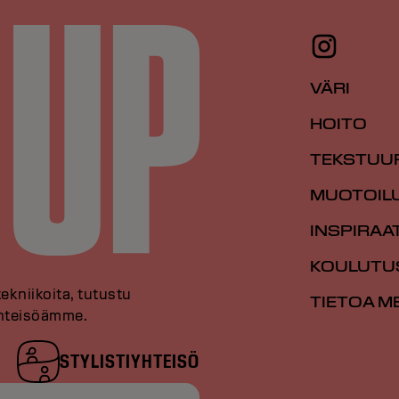
VÄRI
HOITO
TEKSTUU
MUOTOIL
INSPIRAA
KOULUTU
tekniikoita, tutustu
TIETOA M
 yhteisöämme.
STYLISTIYHTEISÖ