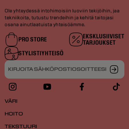
Ole yhteydessä intohimoisiin luoviin tekijöihin, jaa
tekniikoita, tutustu trendeihin ja kehitä taitojasi
osana ainutlaatuista yhteisöämme.
EKSKLUSIIVISET
PRO STORE
TARJOUKSET
STYLISTIYHTEISÖ
KIRJOITA SÄHKÖPOSTIOSOITTEESI
VÄRI
HOITO
TEKSTUURI