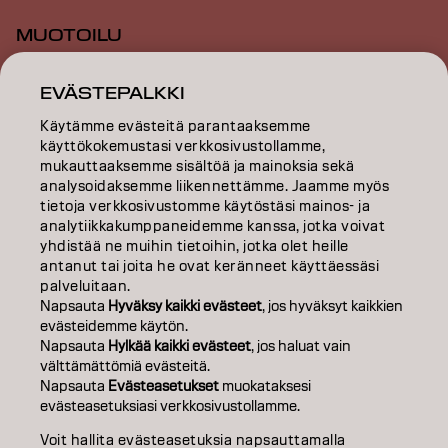
MUOTOILU
INSPIRAATIO
EVÄSTEPALKKI
KOULUTUS
Käytämme evästeitä parantaaksemme
käyttökokemustasi verkkosivustollamme,
mukauttaaksemme sisältöä ja mainoksia sekä
TIETOA MEISTÄ
analysoidaksemme liikennettämme. Jaamme myös
tietoja verkkosivustomme käytöstäsi mainos- ja
SALON FINDER
analytiikkakumppaneidemme kanssa, jotka voivat
yhdistää ne muihin tietoihin, jotka olet heille
RYHDY KUMPPANIKSI
antanut tai joita he ovat keränneet käyttäessäsi
palveluitaan.
OTA YHTEYTTÄ
Napsauta
Hyväksy kaikki evästeet
, jos hyväksyt kaikkien
evästeidemme käytön.
Napsauta
Hylkää kaikki evästeet
, jos haluat vain
välttämättömiä evästeitä.
Julkaisija
Tietosuojakäytäntö
Evästekäytäntö
Käyttöehdot
Napsauta
Evästeasetukset
muokataksesi
Accessibility
evästeasetuksiasi verkkosivustollamme.
Voit hallita evästeasetuksia napsauttamalla