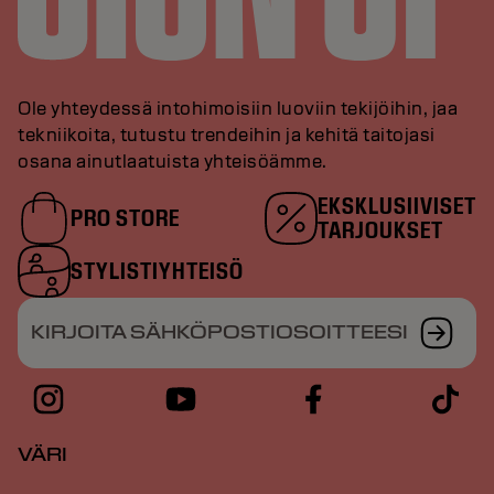
Ole yhteydessä intohimoisiin luoviin tekijöihin, jaa
tekniikoita, tutustu trendeihin ja kehitä taitojasi
osana ainutlaatuista yhteisöämme.
EKSKLUSIIVISET
PRO STORE
TARJOUKSET
STYLISTIYHTEISÖ
KIRJOITA SÄHKÖPOSTIOSOITTEESI
VÄRI