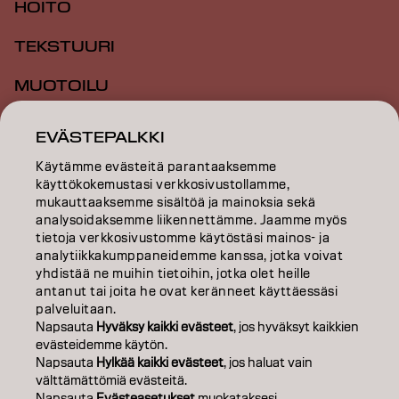
HOITO
TEKSTUURI
MUOTOILU
INSPIRAATIO
EVÄSTEPALKKI
KOULUTUS
Käytämme evästeitä parantaaksemme
käyttökokemustasi verkkosivustollamme,
TIETOA MEISTÄ
mukauttaaksemme sisältöä ja mainoksia sekä
analysoidaksemme liikennettämme. Jaamme myös
tietoja verkkosivustomme käytöstäsi mainos- ja
SALON FINDER
analytiikkakumppaneidemme kanssa, jotka voivat
yhdistää ne muihin tietoihin, jotka olet heille
RYHDY KUMPPANIKSI
antanut tai joita he ovat keränneet käyttäessäsi
palveluitaan.
OTA YHTEYTTÄ
Napsauta
Hyväksy kaikki evästeet
, jos hyväksyt kaikkien
evästeidemme käytön.
Napsauta
Hylkää kaikki evästeet
, jos haluat vain
välttämättömiä evästeitä.
Julkaisija
Tietosuojakäytäntö
Evästekäytäntö
Käyttöehdot
Napsauta
Evästeasetukset
muokataksesi