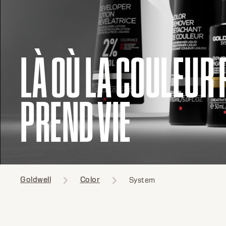
LÀ OÙ LA COULEUR 
PREND VIE
Goldwell
Color
System