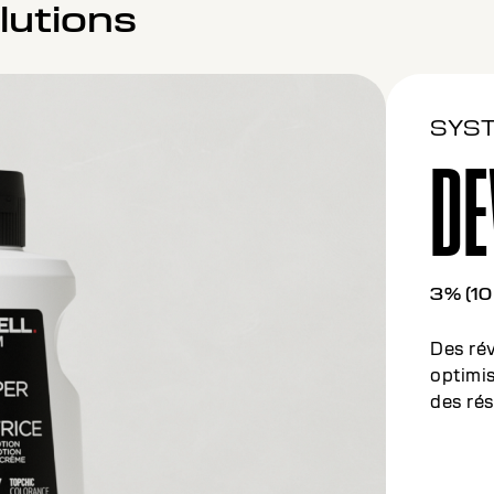
lutions
SYS
DE
6% (20
Des rév
optimi
résulta