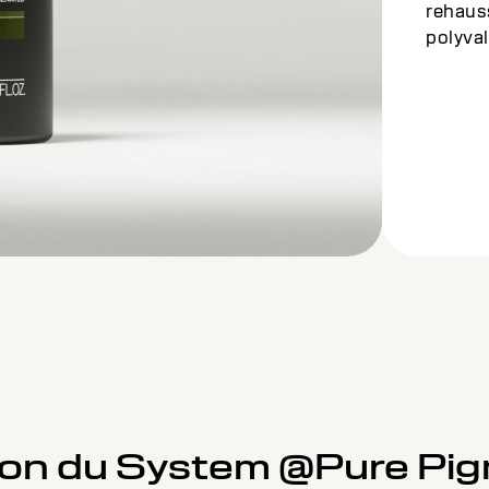
rehaus
polyva
ation du System @Pure Pi