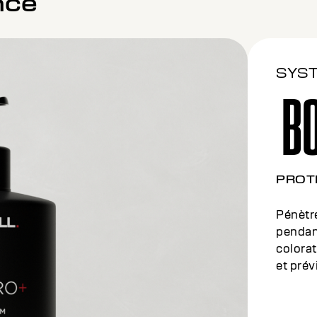
nce
SYS
B
NOURI
Un trai
au sein
est ren