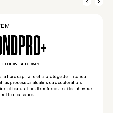
TEM
ONDPRO+
SHING FORTIFIER 2
tement riche et intensif qui renforce les liens
 de la fibre capillaire. Chaque fibre capillaire
forcée et nourrie en profondeur.