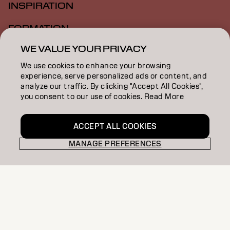
INSPIRATION
FORMATION
WE VALUE YOUR PRIVACY
À PROPOS
We use cookies to enhance your browsing
DEVENIR PARTENAIRE
experience, serve personalized ads or content, and
analyze our traffic. By clicking "Accept All Cookies",
CONTACTEZ-NOUS
you consent to our use of cookies. Read More
ACCEPT ALL COOKIES
Colofon
Politique De Confidentialit
MANAGE PREFERENCES
Politique En Mati Re De Cookies
Conditions D Utilisation
Déclaration d’accessibilité
FR | French