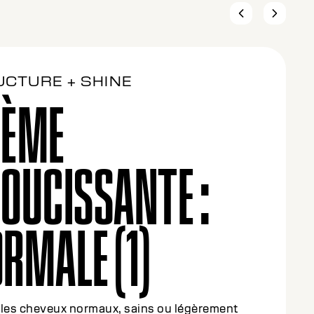
UCTURE + SHINE
RÈME
OUCISSANTE :
YENNE (2)
 les cheveux colorés ou légèrement