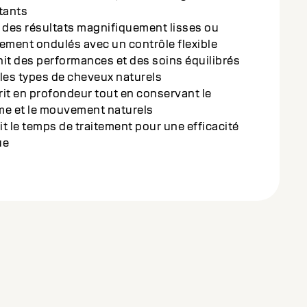
bilisés (jusqu'à 30 % de mèches)
 et affine la texture tout en protégeant les
eux colorés
ibre la transformation et le soin pour un
tat éclatant et une apparence saine
hi en complexe amino-oléolipidique pour un
itionnement en profondeur et une brillance
t d'obtenir un résultat lisse et sans frisottis
en minimisant le stress sur les cheveux