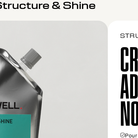
tructure & Shine
STR
C
AD
MO
Pour