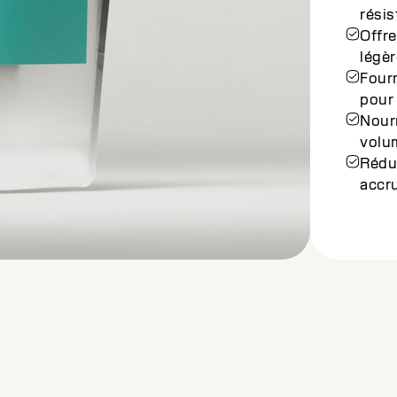
sensi
Lisse
chev
Équil
résul
Enric
cond
Perme
tout 