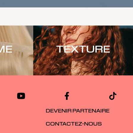
Soins capillaires Color
PRÉSERVE L'ÉCLAT DE LA
COULEUR EN SALON.
ME
TEXTURE
Cette gamme est spécialement conçue pour
les cheveux fins à moyens colorés, afin de
préserver l'éclat de la couleur. Elle apporte les
soins essentiels pour que les cheveux restent
frais et brillants entre deux visites en salon.
DÉCOUVREZ
DEVENIR PARTENAIRE
CONTACTEZ-NOUS