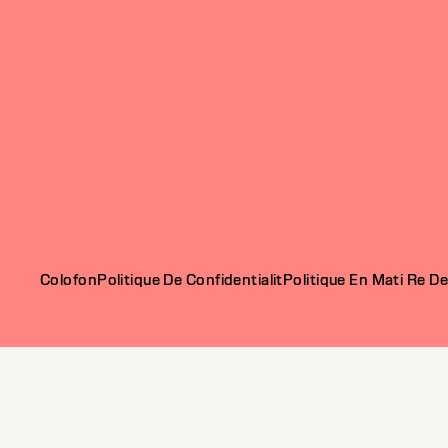
Colofon
Politique De Confidentialit
Politique En Mati Re D