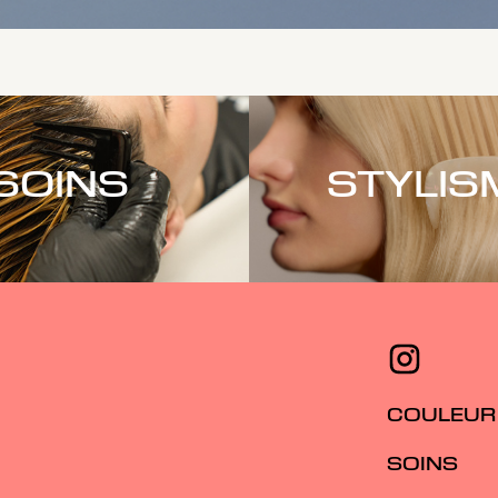
Soins capillaires Rich Repair
RÉPARE LES CHEVEUX SECS
ET ABÎMÉS
SOINS
STYLIS
Conçue pour les cheveux secs et abîmés,
cette gamme répare en profondeur les
structures capillaires même très
endommagées et redonne aux cheveux leur
éclat naturel.*
*avec le traitement 60Sec
DÉCOUVREZ
COULEUR
SOINS