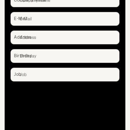
Company Name
E-Mail
Address
Birthday
Job
Stylist
End Consumer
Salon Owner
Blogger