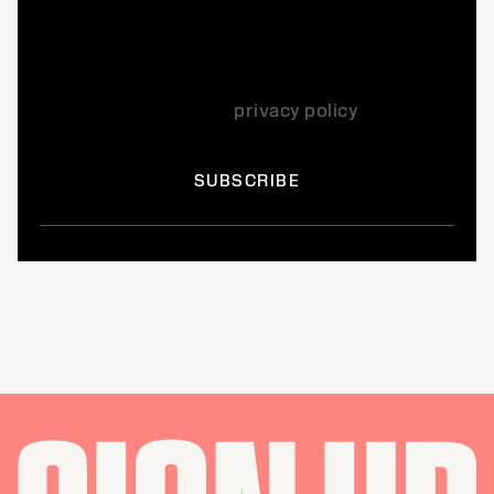
Yes, I want to subscribe to the Kerasilk
newsletter, which informs me by e-mail every
month about the hair care offers, news and
products. I agree to the use of my personal
data according to our
privacy policy
*