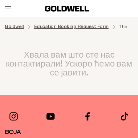
Goldwell
Education Booking Request Form
Thank you
Хвала вам што сте нас
контактирали! Ускоро ћемо вам
се јавити.
BOJA