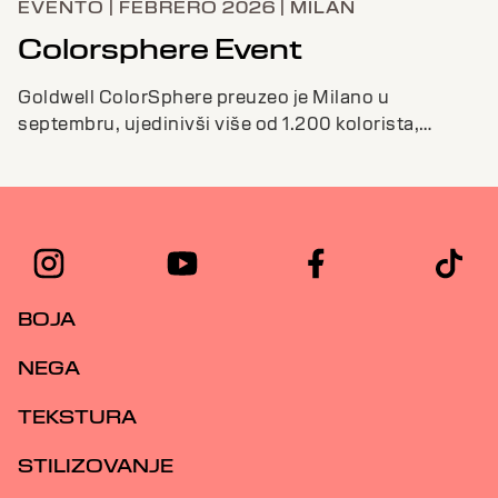
EVENTO | FEBRERO 2026 | MILAN
Colorsphere Event
Goldwell ColorSphere preuzeo je Milano u
septembru, ujedinivši više od 1.200 kolorista,
profesionalaca iz salona i edukatora iz celog
sveta....
BOJA
NEGA
TEKSTURA
STILIZOVANJE