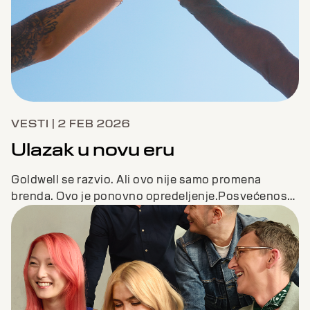
VESTI | 2 FEB 2026
Ulazak u novu eru
Goldwell se razvio. Ali ovo nije samo promena
brenda. Ovo je ponovno opredeljenje.Posvećenost
frizerima/umetnicima. Posvećenost salonima.
VAMA.HAJDE DA BOJIMO BUDUĆNOST ZAJEDNO.