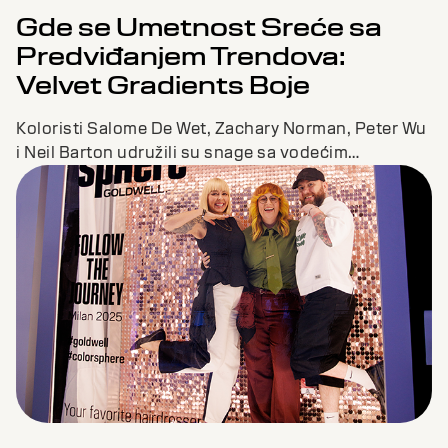
Gde se Umetnost Sreće sa
Predviđanjem Trendova:
Velvet Gradients Boje
Koloristi Salome De Wet, Zachary Norman, Peter Wu
i Neil Barton udružili su snage sa vodećim
predviđačem trendova Jane Boddy kako bi
zajednički kreirali (co-create) svežu novu paletu
boja i must-have izglede koji će inspirisati koloriste
širom sveta.