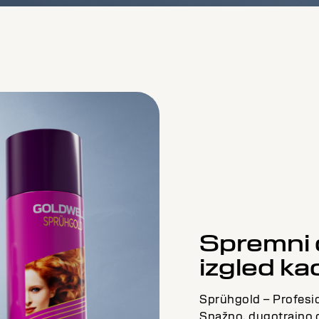
STYLESIGN SMOOTH
Savladava frizz i flyaways, pruža glatki sjaj i
otpornost na vlagu 72h.
Idealno za klijente koji žele kontrolisanu i
sjajnu kosu bez gubitka pokreta.
Spremni d
OTKRIJTE
izgled ka
Sprühgold – Profesio
Snažno, dugotrajno d