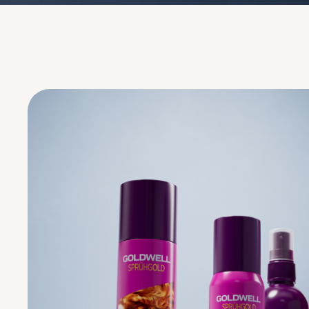
STYLESIGN HEAT STYLING
Stilizovanje uz toplotu do 230°C/446°F bez
gubitka zdravog izgleda.
Trenutna zaštita od toplote za feniranje i
peglanje.
Kontrola vlage i friza do 72 sata.
OTKRIJTE