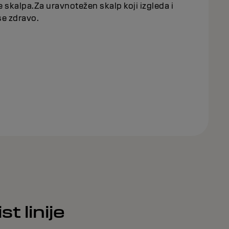
 skalpa.Za uravnotežen skalp koji izgleda i
se zdravo.
t linije