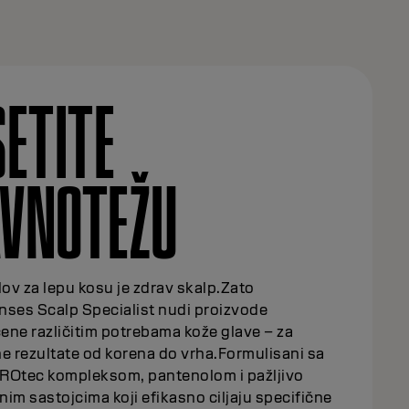
ETITE
VNOTEŽU
lov za lepu kosu je zdrav skalp.Zato
nses Scalp Specialist nudi proizvode
ene različitim potrebama kože glave – za
e rezultate od korena do vrha.Formulisani sa
ROtec kompleksom, pantenolom i pažljivo
im sastojcima koji efikasno ciljaju specifične