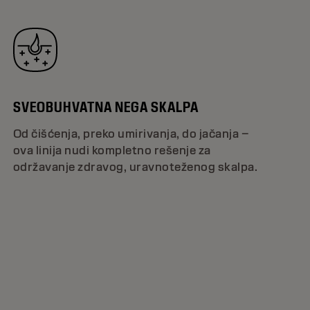
SVEOBUHVATNA NEGA SKALPA
Od čišćenja, preko umirivanja, do jačanja –
ova linija nudi kompletno rešenje za
održavanje zdravog, uravnoteženog skalpa.