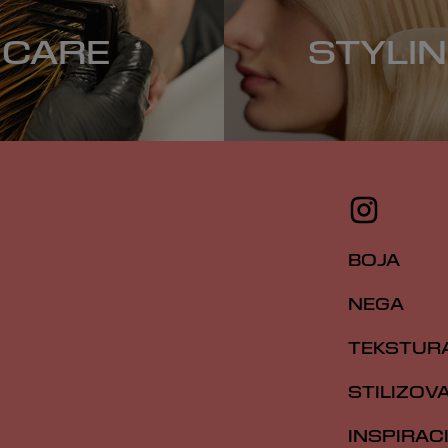
CARE
STYLI
BOJA
NEGA
TEKSTUR
STILIZOV
INSPIRAC