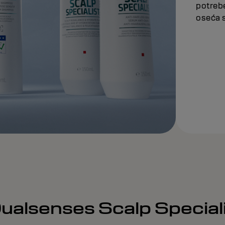
potrebe
oseća 
ualsenses Scalp Specialis