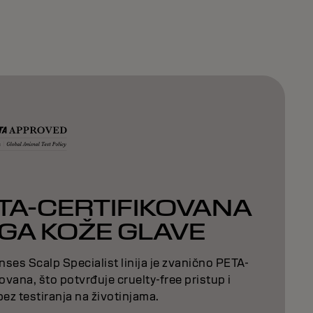
TA-CERTIFIKOVANA
GA KOŽE GLAVE
ses Scalp Specialist linija je zvanično PETA-
kovana, što potvrđuje cruelty-free pristup i
bez testiranja na životinjama.