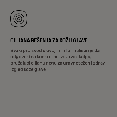
CILJANA REŠENJA ZA KOŽU GLAVE
Svaki proizvod u ovoj liniji formulisan je da
odgovori na konkretne izazove skalpa,
pružajući ciljanu negu za uravnotežen i zdrav
izgled kože glave