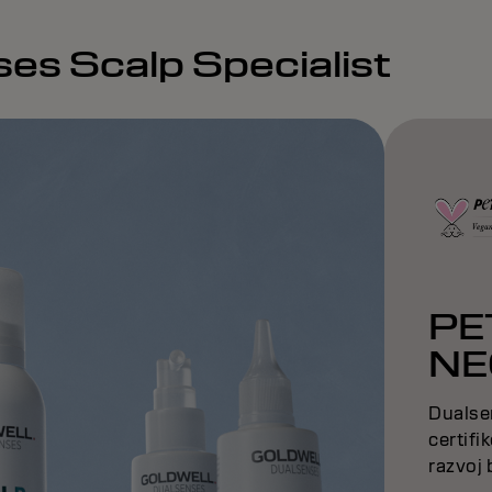
es Scalp Specialist
PE
NE
Dualsen
certifi
razvoj 