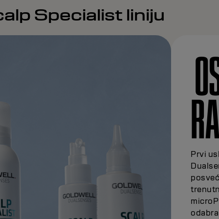
lp Specialist liniju
OS
RA
Prvi us
Dualse
posveć
trenutn
microP
odabran