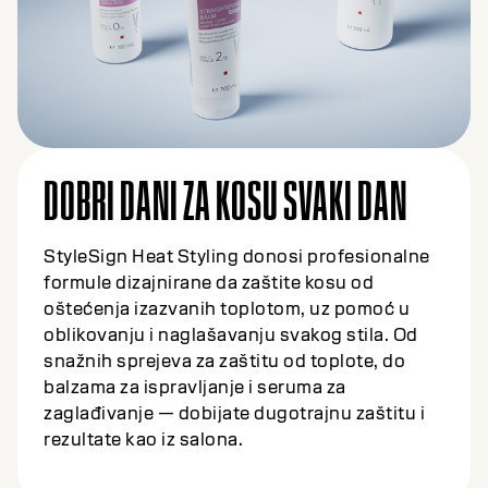
DOBRI DANI ZA KOSU SVAKI DAN
StyleSign Heat Styling donosi profesionalne
formule dizajnirane da zaštite kosu od
oštećenja izazvanih toplotom, uz pomoć u
oblikovanju i naglašavanju svakog stila. Od
snažnih sprejeva za zaštitu od toplote, do
balzama za ispravljanje i seruma za
zaglađivanje — dobijate dugotrajnu zaštitu i
rezultate kao iz salona.