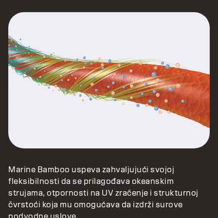
Marine Bamboo uspeva zahvaljujući svojoj
fleksibilnosti da se prilagođava okeanskim
strujama, otpornosti na UV zračenje i strukturnoj
čvrstoći koja mu omogućava da izdrži surove
podvodne uslove.