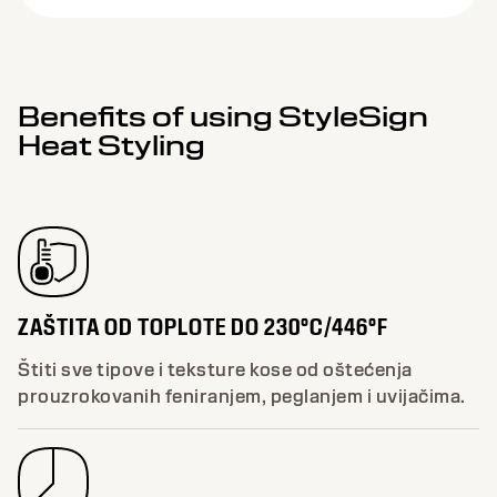
Benefits of using StyleSign
Heat Styling
ZAŠTITA OD TOPLOTE DO 230°C/446°F
Štiti sve tipove i teksture kose od oštećenja
prouzrokovanih feniranjem, peglanjem i uvijačima.