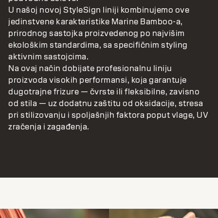
U našoj novoj StyleSign liniji kombinujemo ove
jedinstvene karakteristike Marine Bamboo-a,
prirodnog sastojka proizvedenog po najvišim
ekološkim standardima, sa specifičnim styling
aktivnim sastojcima.
Na ovaj način dobijate profesionalnu liniju
proizvoda visokih performansi, koja garantuje
dugotrajne frizure — čvrste ili fleksibilne, zavisno
od stila — uz dodatnu zaštitu od oksidacije, stresa
pri stilizovanju i spoljašnjih faktora poput vlage, UV
zračenja i zagađenja.