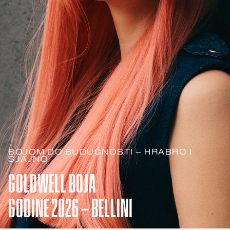
BOJOM DO BUDUĆNOSTI – HRABRO I
SJAJNO
GOLDWELL BOJA
GODINE 2026 – BELLINI