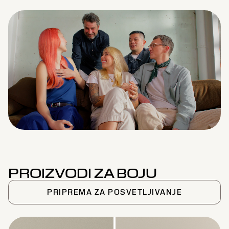
Remaining
Loaded
:
Progress
:
0%
0%
Time
PROIZVODI ZA BOJU
PRIPREMA ZA POSVETLJIVANJE