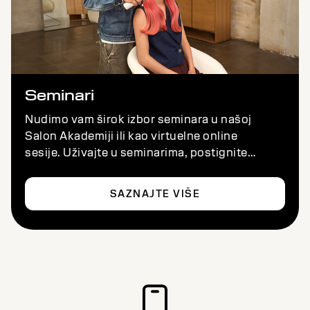
Seminari
Nudimo vam širok izbor seminara u našoj
Salon Akademiji ili kao virtuelne online
sesije. Uživajte u seminarima, postignite
izvrsnost i zabavite se — gde god da se
nalazite.
SAZNAJTE VIŠE