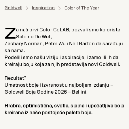
Goldwell
Inspiration
Color of The Year
Z
a naš prvi Color CoLAB, pozvali smo koloriste
Salome De Wet,
Zachary Norman, Peter Wu i Neil Barton da sarađuju
sa nama.
Podelili smo našu viziju i aspiracije, i zamolili ih da
kreiraju boju koja za njih predstavlja novi Goldwell.
Rezultat?
Umetnost boje i izvrsnost u najboljem izdanju –
Goldwell Boja Godine 2026 – Bellini.
Hrabra, optimistična, svetla, sjajna i upečatljiva boja
kreirana iz naše postojeće palete boja.