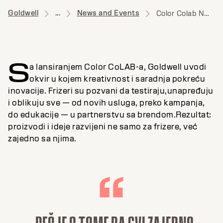
Goldwell
...
News and Events
Color Colab News
S
a lansiranjem Color CoLAB-a, Goldwell uvodi
okvir u kojem kreativnost i saradnja pokreću
inovacije. Frizeri su pozvani da testiraju,unapređuju
i oblikuju sve — od novih usluga, preko kampanja,
do edukacije — u partnerstvu sa brendom.Rezultat:
proizvodi i ideje razvijeni ne samo za frizere, već
zajedno sa njima.