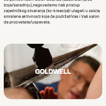
boje/saradnju),negovaćemo naš pristup
zajedničkog stvaranja (ko-kreacije)i ulagati u zaista
smislene aktivnosti koje će podržatiVas i Vaš salon
da procvetate/uspevate.
Remaining
Loaded
:
Progress
:
0%
0%
Time