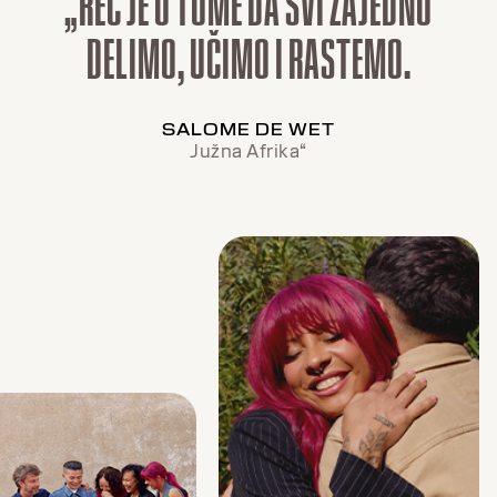
„REČ JE O TOME DA SVI ZAJEDNO
DELIMO, UČIMO I RASTEMO.
SALOME DE WET
Južna Afrika“