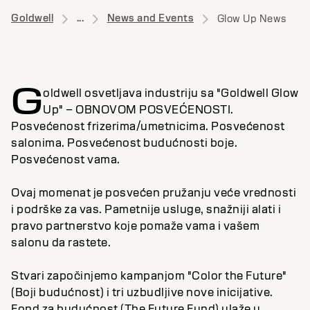
Goldwell
...
News and Events
Glow Up News
G
oldwell osvetljava industriju sa "Goldwell Glow
Up" – OBNOVOM POSVEĆENOSTI.
Posvećenost frizerima/umetnicima. Posvećenost
salonima. Posvećenost budućnosti boje.
Posvećenost vama.
Ovaj momenat je posvećen pružanju veće vrednosti
i podrške za vas. Pametnije usluge, snažniji alati i
pravo partnerstvo koje pomaže vama i vašem
salonu da rastete.
Stvari započinjemo kampanjom "Color the Future"
(Boji budućnost) i tri uzbudljive nove inicijative.
Fond za budućnost (The Future Fund) ulaže u