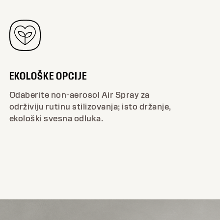
EKOLOŠKE OPCIJE
Odaberite non-aerosol Air Spray za
održiviju rutinu stilizovanja; isto držanje,
ekološki svesna odluka.