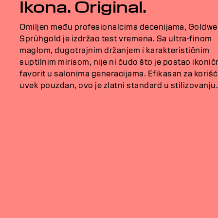
Ikona. Original.
Omiljen među profesionalcima decenijama, Goldwel
Sprühgold je izdržao test vremena. Sa ultra-finom
maglom, dugotrajnim držanjem i karakterističnim
suptilnim mirisom, nije ni čudo što je postao ikonič
favorit u salonima generacijama. Efikasan za korišć
uvek pouzdan, ovo je zlatni standard u stilizovanju.