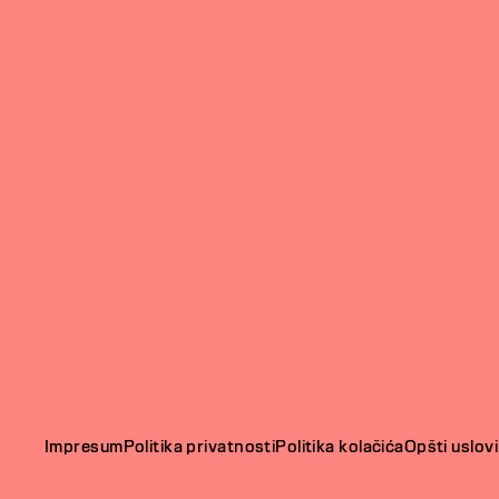
Impresum
Politika privatnosti
Politika kolačića
Opšti uslovi