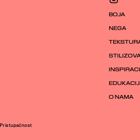
BOJA
NEGA
TEKSTUR
STILIZOV
INSPIRAC
EDUKACIJ
O NAMA
Pristupačnost