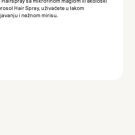
 Hairspray sa mikrofinom maglom ili ekološki
rosol Hair Spray, uživaćete u lakom
javanju i nežnom mirisu.