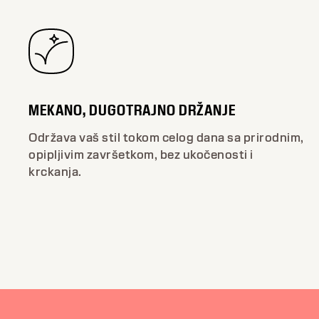
MEKANO, DUGOTRAJNO DRŽANJE
Održava vaš stil tokom celog dana sa prirodnim,
opipljivim završetkom, bez ukočenosti i
krckanja.