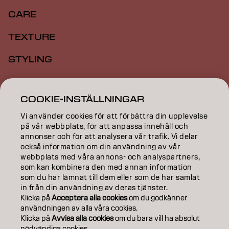
CARE
TEXTURE
STYLING
INSPIRATION
COOKIE-INSTÄLLNINGAR
EDUCATION
Vi använder cookies för att förbättra din upplevelse
ABOUT
på vår webbplats, för att anpassa innehåll och
annonser och för att analysera vår trafik. Vi delar
också information om din användning av vår
SALON FINDER
webbplats med våra annons- och analyspartners,
som kan kombinera den med annan information
BECOME A PARTNER
som du har lämnat till dem eller som de har samlat
in från din användning av deras tjänster.
CONTACT US
Klicka på
Acceptera alla cookies
om du godkänner
användningen av alla våra cookies.
Klicka på
Avvisa alla cookies
om du bara vill ha absolut
nödvändiga cookies.