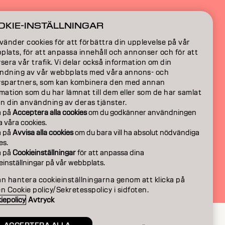
ION
OKIE-INSTÄLLNINGAR
ON
vänder cookies för att förbättra din upplevelse på vår
lats, för att anpassa innehåll och annonser och för att
sera vår trafik. Vi delar också information om din
ndning av vår webbplats med våra annons- och
yspartners, som kan kombinera den med annan
mation som du har lämnat till dem eller som de har samlat
ån din användning av deras tjänster.
a på
Acceptera alla cookies
om du godkänner användningen
la våra cookies.
a på
Avvisa alla cookies
om du bara vill ha absolut nödvändiga
es.
a på
Cookieinställningar
för att anpassa dina
einställningar på vår webbplats.
SE | Swedish
an hantera cookieinställningarna genom att klicka på
n Cookie policy/Sekretesspolicy i sidfoten.
iepolicy
Avtryck