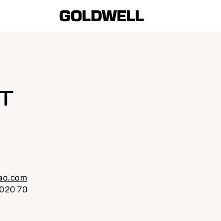
T
ao.com
 020 70