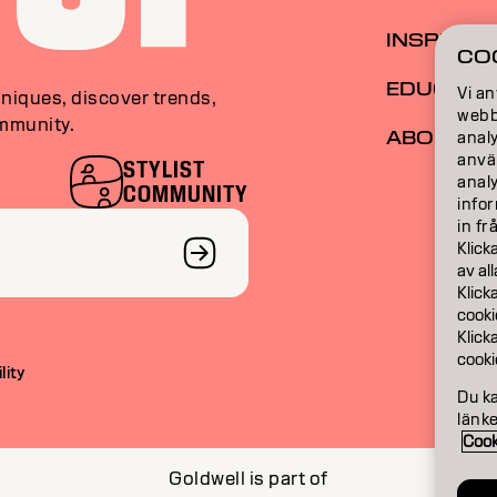
INSPIRAT
CO
EDUCATI
Vi an
niques, discover trends,
webbp
ommunity.
ABOUT
analy
anvä
STYLIST
anal
COMMUNITY
infor
in fr
Klick
av al
Klick
cooki
Klick
cooki
lity
Du k
länke
Cook
Goldwell is part of