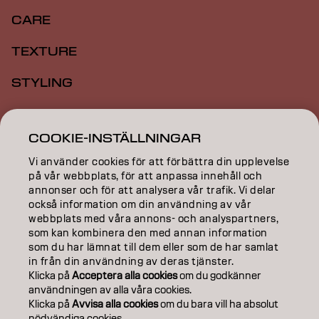
CARE
TEXTURE
STYLING
INSPIRATION
COOKIE-INSTÄLLNINGAR
EDUCATION
Vi använder cookies för att förbättra din upplevelse
ABOUT
på vår webbplats, för att anpassa innehåll och
annonser och för att analysera vår trafik. Vi delar
också information om din användning av vår
SALON FINDER
webbplats med våra annons- och analyspartners,
som kan kombinera den med annan information
BECOME A PARTNER
som du har lämnat till dem eller som de har samlat
in från din användning av deras tjänster.
CONTACT US
Klicka på
Acceptera alla cookies
om du godkänner
användningen av alla våra cookies.
Klicka på
Avvisa alla cookies
om du bara vill ha absolut
nödvändiga cookies.