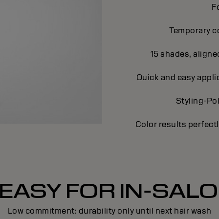
F
Temporary co
15 shades, aligne
Quick and easy applic
Styling-Po
Color results perfect
EASY FOR IN-SAL
Low commitment: durability only until next hair wash