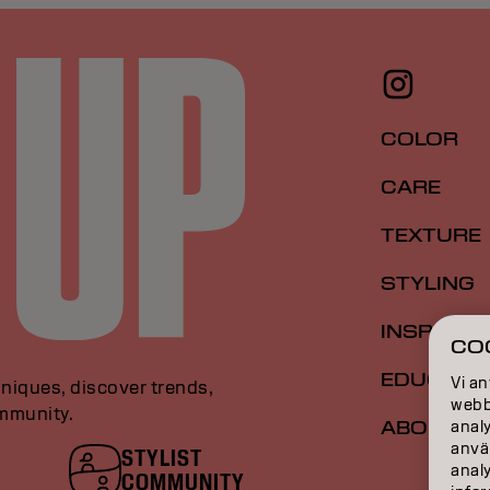
COLOR
CARE
TEXTURE
STYLING
INSPIRAT
CO
EDUCATI
Vi an
niques, discover trends,
webbp
ommunity.
ABOUT
analy
anvä
STYLIST
anal
COMMUNITY