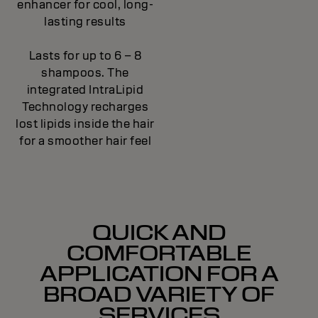
enhancer for cool, long-
lasting results
Lasts for up to 6 – 8
shampoos. The
integrated IntraLipid
Technology recharges
lost lipids inside the hair
for a smoother hair feel
QUICK AND
COMFORTABLE
APPLICATION FOR A
BROAD VARIETY OF
SERVICES