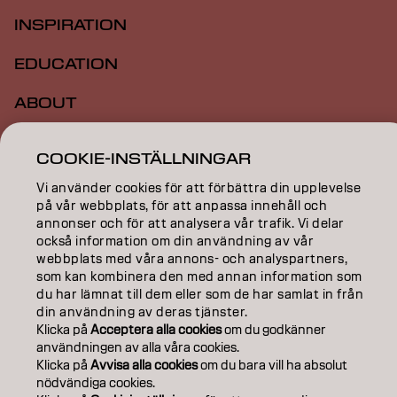
INSPIRATION
EDUCATION
ABOUT
SALON FINDER
COOKIE-INSTÄLLNINGAR
BECOME A PARTNER
Vi använder cookies för att förbättra din upplevelse
på vår webbplats, för att anpassa innehåll och
CONTACT US
annonser och för att analysera vår trafik. Vi delar
också information om din användning av vår
webbplats med våra annons- och analyspartners,
som kan kombinera den med annan information som
Imprint
Privacy Policy
Cookie Policy
Terms Of Use
du har lämnat till dem eller som de har samlat in från
Accessibility
din användning av deras tjänster.
Klicka på
Acceptera alla cookies
om du godkänner
användningen av alla våra cookies.
SE | Swedish
Klicka på
Avvisa alla cookies
om du bara vill ha absolut
nödvändiga cookies.