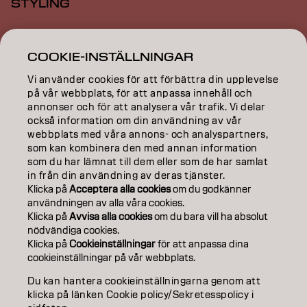
STYLING
INSPIRATION
COOKIE-INSTÄLLNINGAR
EDUCATION
Vi använder cookies för att förbättra din upplevelse
ABOUT
på vår webbplats, för att anpassa innehåll och
annonser och för att analysera vår trafik. Vi delar
också information om din användning av vår
SALON FINDER
webbplats med våra annons- och analyspartners,
som kan kombinera den med annan information
BECOME A PARTNER
som du har lämnat till dem eller som de har samlat
in från din användning av deras tjänster.
CONTACT US
Klicka på
Acceptera alla cookies
om du godkänner
användningen av alla våra cookies.
Klicka på
Avvisa alla cookies
om du bara vill ha absolut
nödvändiga cookies.
Imprint
Privacy Policy
Cookie Policy
Terms Of Use
Klicka på
Cookieinställningar
för att anpassa dina
Accessibility
cookieinställningar på vår webbplats.
Du kan hantera cookieinställningarna genom att
klicka på länken Cookie policy/Sekretesspolicy i
SE | Swedish