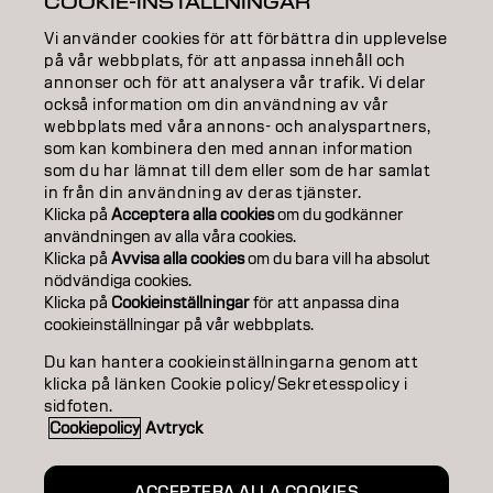
COOKIE-INSTÄLLNINGAR
EDUCATION
Vi använder cookies för att förbättra din upplevelse
ABOUT
på vår webbplats, för att anpassa innehåll och
annonser och för att analysera vår trafik. Vi delar
också information om din användning av vår
SALON FINDER
webbplats med våra annons- och analyspartners,
som kan kombinera den med annan information
BECOME A PARTNER
som du har lämnat till dem eller som de har samlat
in från din användning av deras tjänster.
CONTACT US
Klicka på
Acceptera alla cookies
om du godkänner
användningen av alla våra cookies.
Klicka på
Avvisa alla cookies
om du bara vill ha absolut
nödvändiga cookies.
Imprint
Privacy Policy
Cookie Policy
Terms Of Use
Klicka på
Cookieinställningar
för att anpassa dina
Accessibility
cookieinställningar på vår webbplats.
Du kan hantera cookieinställningarna genom att
klicka på länken Cookie policy/Sekretesspolicy i
SE | Swedish
sidfoten.
Cookiepolicy
Avtryck
Goldwell is part of
ACCEPTERA ALLA COOKIES