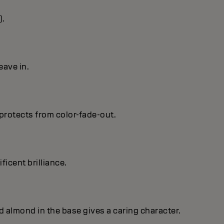
).
eave in.
protects from color-fade-out.
ficent brilIiance.
nd almond in the base gives a caring character.