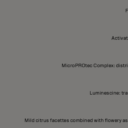
F
Activat
MicroPROtec Complex: distrib
Luminescine: tran
Mild citrus facettes combined with flowery asp