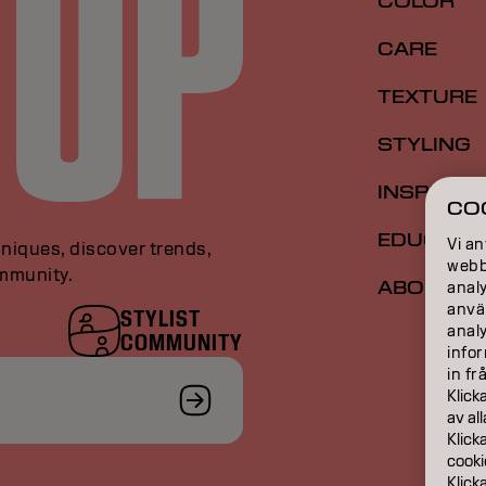
COLOR
CARE
TEXTURE
STYLING
INSPIRAT
CO
EDUCATI
Vi an
niques, discover trends,
webbp
ommunity.
ABOUT
analy
anvä
STYLIST
anal
COMMUNITY
infor
in fr
Klick
av al
Klick
cooki
Klick