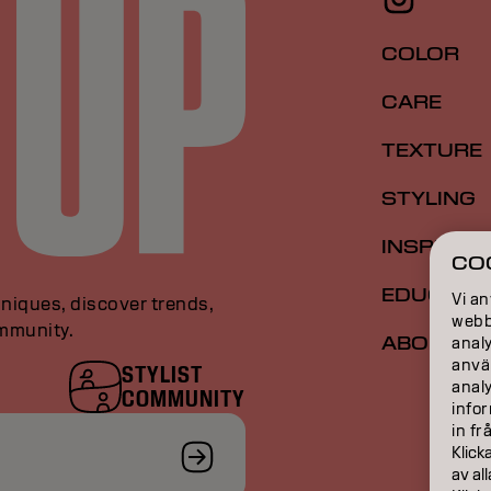
COLOR
CARE
TEXTURE
STYLING
INSPIRAT
CO
EDUCATI
Vi an
niques, discover trends,
webbp
ommunity.
ABOUT
analy
anvä
STYLIST
anal
COMMUNITY
infor
in fr
Klick
av al