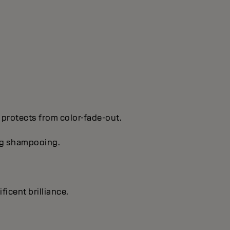
 protects from color-fade-out.
ing shampooing.
ficent brilIiance.