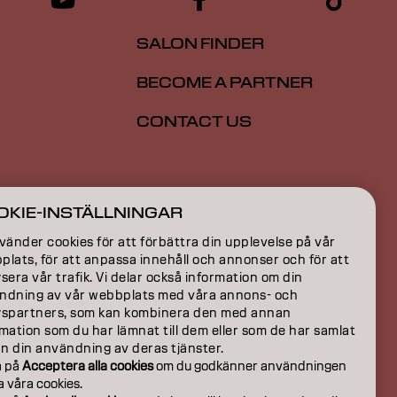
SALON FINDER
BECOME A PARTNER
CONTACT US
ION
OKIE-INSTÄLLNINGAR
ON
vänder cookies för att förbättra din upplevelse på vår
lats, för att anpassa innehåll och annonser och för att
sera vår trafik. Vi delar också information om din
ndning av vår webbplats med våra annons- och
yspartners, som kan kombinera den med annan
mation som du har lämnat till dem eller som de har samlat
ån din användning av deras tjänster.
a på
Acceptera alla cookies
om du godkänner användningen
la våra cookies.