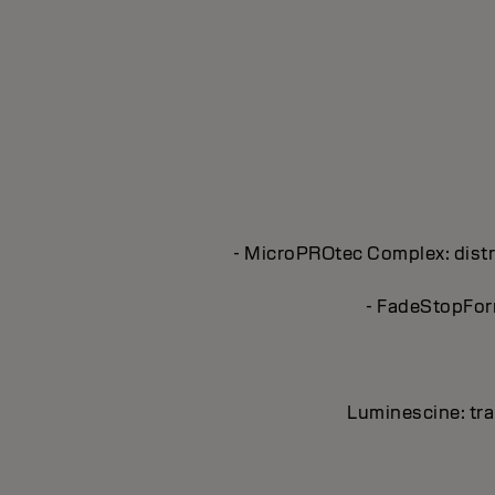
- MicroPROtec Complex: distri
- FadeStopForm
Luminescine: tran