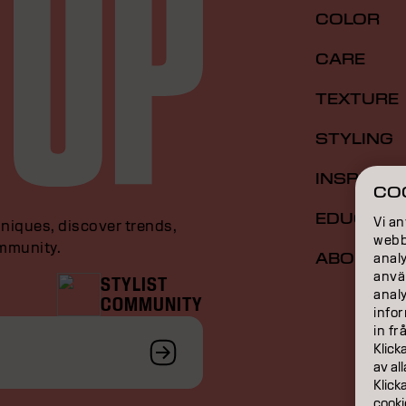
COLOR
CARE
TEXTURE
STYLING
INSPIRAT
CO
EDUCATI
Vi an
niques, discover trends,
webbp
ommunity.
ABOUT
analy
anvä
STYLIST
anal
COMMUNITY
infor
in fr
Klick
av al
Klick
cooki