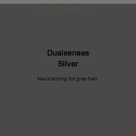
Dualsenses
Silver
Neutralizing for grey hair.