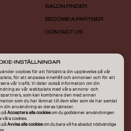
SALON FINDER
BECOME A PARTNER
CONTACT US
ION
OKIE-INSTÄLLNINGAR
ON
vänder cookies för att förbättra din upplevelse på vår
lats, för att anpassa innehåll och annonser och för att
sera vår trafik. Vi delar också information om din
ndning av vår webbplats med våra annons- och
yspartners, som kan kombinera den med annan
mation som du har lämnat till dem eller som de har samlat
ån din användning av deras tjänster.
a på
Acceptera alla cookies
om du godkänner användningen
la våra cookies.
a på
Avvisa alla cookies
om du bara vill ha absolut nödvändiga
es.