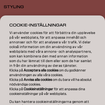
STYLING
INSPIRATION
COOKIE-INSTÄLLNINGAR
EDUCATION
Vi använder cookies för att förbättra din upplevelse
på vår webbplats, för att anpassa innehåll och
ABOUT
annonser och för att analysera vår trafik. Vi delar
också information om din användning av vår
SALON FINDER
webbplats med våra annons- och analyspartners,
som kan kombinera den med annan information
BECOME A PARTNER
som du har lämnat till dem eller som de har samlat
in från din användning av deras tjänster.
CONTACT US
Klicka på
Acceptera alla cookies
om du godkänner
användningen av alla våra cookies.
Klicka på
Avvisa alla cookies
om du bara vill ha absolut
nödvändiga cookies.
Imprint
Privacy Policy
Cookie Policy
Terms Of Use
Klicka på
Cookieinställningar
för att anpassa dina
Accessibility
cookieinställningar på vår webbplats.
Du kan hantera cookieinställningarna genom att