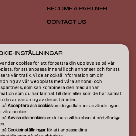
BECOME A PARTNER
CONTACT US
ION
OKIE-INSTÄLLNINGAR
ON
vänder cookies för att förbättra din upplevelse på vår
lats, för att anpassa innehåll och annonser och för att
sera vår trafik. Vi delar också information om din
ndning av vår webbplats med våra annons- och
yspartners, som kan kombinera den med annan
mation som du har lämnat till dem eller som de har samlat
ån din användning av deras tjänster.
a på
Acceptera alla cookies
om du godkänner användningen
la våra cookies.
a på
Avvisa alla cookies
om du bara vill ha absolut nödvändiga
es.
a på
Cookieinställningar
för att anpassa dina