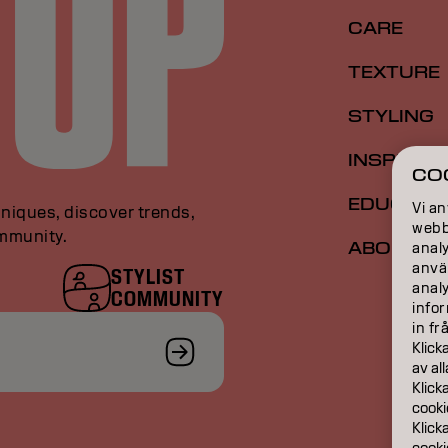
CARE
TEXTURE
STYLING
INSPIRAT
CO
EDUCATI
Vi an
niques, discover trends,
webbp
ommunity.
ABOUT
analy
anvä
STYLIST
anal
COMMUNITY
infor
in fr
Klick
av al
Klick
cooki
Klick