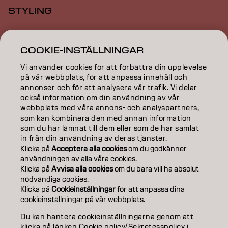
STYLING
INSPIRATION
COOKIE-INSTÄLLNINGAR
EDUCATION
Vi använder cookies för att förbättra din upplevelse
ABOUT
på vår webbplats, för att anpassa innehåll och
annonser och för att analysera vår trafik. Vi delar
också information om din användning av vår
SALON FINDER
webbplats med våra annons- och analyspartners,
som kan kombinera den med annan information
BECOME A PARTNER
som du har lämnat till dem eller som de har samlat
in från din användning av deras tjänster.
CONTACT US
Klicka på
Acceptera alla cookies
om du godkänner
användningen av alla våra cookies.
Klicka på
Avvisa alla cookies
om du bara vill ha absolut
nödvändiga cookies.
Imprint
Privacy Policy
Cookie Policy
Terms Of Use
Klicka på
Cookieinställningar
för att anpassa dina
Accessibility
cookieinställningar på vår webbplats.
Du kan hantera cookieinställningarna genom att
klicka på länken Cookie policy/Sekretesspolicy i
SE | Swedish