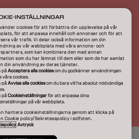
ION
OKIE-INSTÄLLNINGAR
ON
vänder cookies för att förbättra din upplevelse på vår
lats, för att anpassa innehåll och annonser och för att
sera vår trafik. Vi delar också information om din
ndning av vår webbplats med våra annons- och
yspartners, som kan kombinera den med annan
mation som du har lämnat till dem eller som de har samlat
ån din användning av deras tjänster.
a på
Acceptera alla cookies
om du godkänner användningen
la våra cookies.
a på
Avvisa alla cookies
om du bara vill ha absolut nödvändiga
es.
a på
Cookieinställningar
för att anpassa dina
einställningar på vår webbplats.
SE | Swedish
an hantera cookieinställningarna genom att klicka på
n Cookie policy/Sekretesspolicy i sidfoten.
iepolicy
Avtryck