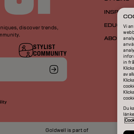
INSPIRAT
CO
EDUCATI
Vi an
niques, discover trends,
webbp
ommunity.
ABOUT
analy
anvä
STYLIST
anal
COMMUNITY
infor
in fr
Klick
av al
Klick
cooki
Klick
cooki
lity
Du k
länke
Cook
Goldwell is part of