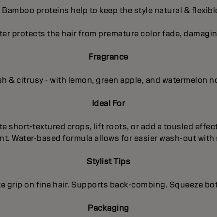
- Bamboo proteins help to keep the style natural & flexibl
ter protects the hair from premature color fade, damagin
Fragrance
sh & citrusy - with lemon, green apple, and watermelon n
Ideal For
te short-textured crops, lift roots, or add a tousled effe
ent. Water-based formula allows for easier wash-out wit
Stylist Tips
e grip on fine hair. Supports back-combing. Squeeze bott
Packaging