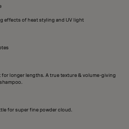
e
g effects of heat styling and UV light
otes
ct for longer lengths. A true texture & volume-giving
h shampoo.
le for super fine powder cloud.