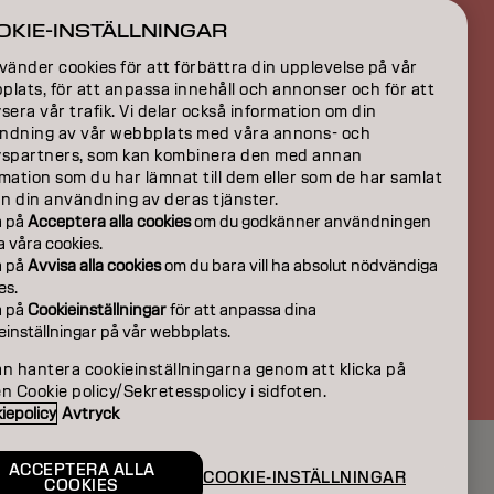
ION
OKIE-INSTÄLLNINGAR
ON
vänder cookies för att förbättra din upplevelse på vår
lats, för att anpassa innehåll och annonser och för att
sera vår trafik. Vi delar också information om din
ndning av vår webbplats med våra annons- och
yspartners, som kan kombinera den med annan
mation som du har lämnat till dem eller som de har samlat
ån din användning av deras tjänster.
a på
Acceptera alla cookies
om du godkänner användningen
la våra cookies.
a på
Avvisa alla cookies
om du bara vill ha absolut nödvändiga
es.
a på
Cookieinställningar
för att anpassa dina
einställningar på vår webbplats.
SE | Swedish
an hantera cookieinställningarna genom att klicka på
n Cookie policy/Sekretesspolicy i sidfoten.
iepolicy
Avtryck
ACCEPTERA ALLA
COOKIE-INSTÄLLNINGAR
COOKIES