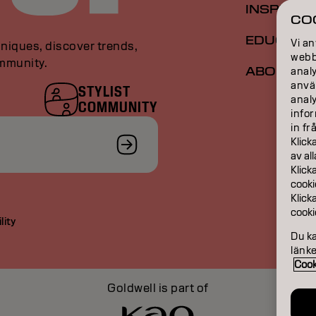
INSPIRAT
CO
EDUCATI
Vi an
niques, discover trends,
webbp
ommunity.
ABOUT
analy
anvä
STYLIST
anal
COMMUNITY
infor
in fr
Klick
av al
Klick
cooki
Klick
cooki
lity
Du k
länke
Cook
Goldwell is part of