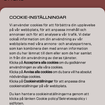
INSPIRATION
COOKIE-INSTÄLLNINGAR
EDUCATION
Vi använder cookies för att förbättra din upplevelse
ABOUT
på vår webbplats, för att anpassa innehåll och
annonser och för att analysera vår trafik. Vi delar
också information om din användning av vår
SALON FINDER
webbplats med våra annons- och analyspartners,
som kan kombinera den med annan information
BECOME A PARTNER
som du har lämnat till dem eller som de har samlat
in från din användning av deras tjänster.
CONTACT US
Klicka på
Acceptera alla cookies
om du godkänner
användningen av alla våra cookies.
Klicka på
Avvisa alla cookies
om du bara vill ha absolut
nödvändiga cookies.
Imprint
Privacy Policy
Cookie Policy
Terms Of Use
Klicka på
Cookieinställningar
för att anpassa dina
Accessibility
cookieinställningar på vår webbplats.
Du kan hantera cookieinställningarna genom att
klicka på länken Cookie policy/Sekretesspolicy i
SE | Swedish
sidfoten.