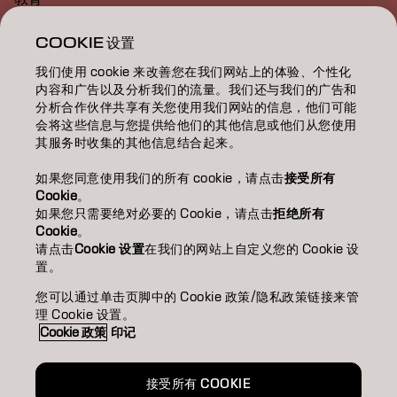
关于
COOKIE 设置
我们使用 cookie 来改善您在我们网站上的体验、个性化
美发沙龙查找
内容和广告以及分析我们的流量。我们还与我们的广告和
分析合作伙伴共享有关您使用我们网站的信息，他们可能
成为合作伙伴
会将这些信息与您提供给他们的其他信息或他们从您使用
其服务时收集的其他信息结合起来。
联系我们
如果您同意使用我们的所有 cookie，请点击
接受所有
Cookie
。
如果您只需要绝对必要的 Cookie，请点击
拒绝所有
版权声明
隐私政策
Cookie 政策
使用条款
无障碍访问
Cookie
。
可持续发展承诺
请点击
Cookie 设置
在我们的网站上自定义您的 Cookie 设
置。
您可以通过单击页脚中的 Cookie 政策/隐私政策链接来管
CN | Chinese (Traditional)
理 Cookie 设置。
Cookie 政策
印记
Goldwell隶属于
接受所有 COOKIE