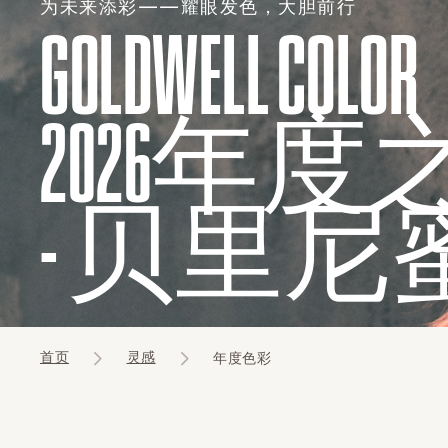
为未来添彩——耀眼发色，大胆前行
GOLDWELL COLOR
2026年
- ⻉⾥尼
首页
灵感
年度色彩