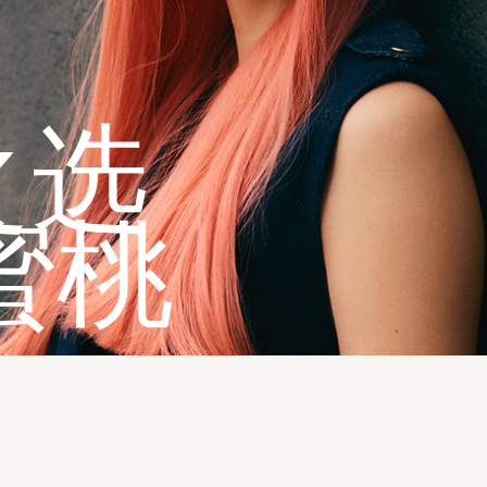
度之选
蜜桃