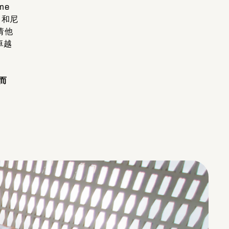
me
u）和尼
请他
卓越
而