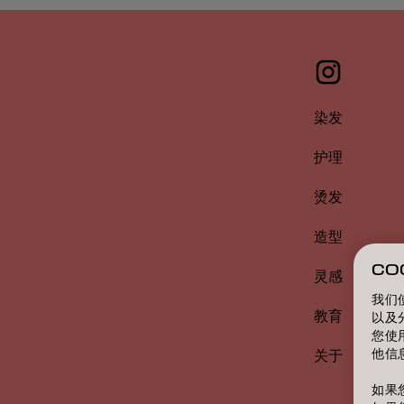
染发
护理
烫发
造型
CO
灵感
我们
教育
以及
您使
他信
关于
如果