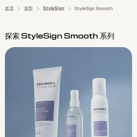
首页
造型
StyleSign
StyleSign Smooth
探索 StyleSign Smooth 系列