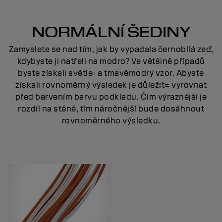
NORMÁLNÍ ŠEDINY
Zamyslete se nad tím, jak by vypadala černobílá zeď,
kdybyste ji natřeli na modro? Ve většině případů
byste získali světle- a tmavěmodrý vzor. Abyste
získali rovnoměrný výsledek je důležit= vyrovnat
před barvením barvu podkladu. Čím výraznější je
rozdíl na stěně, tím náročnější bude dosáhnout
rovnoměrného výsledku.