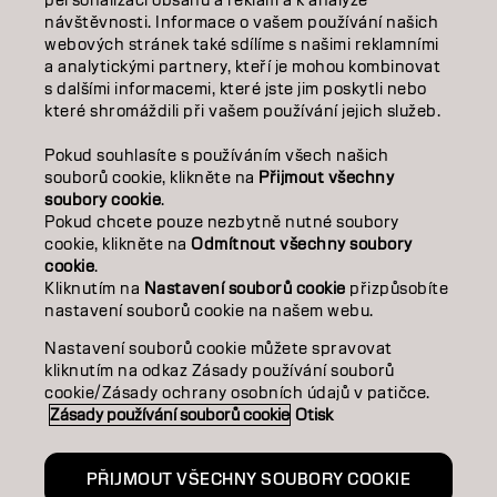
personalizaci obsahu a reklam a k analýze
O NÁS
návštěvnosti. Informace o vašem používání našich
webových stránek také sdílíme s našimi reklamními
SALON FINDER
a analytickými partnery, kteří je mohou kombinovat
s dalšími informacemi, které jste jim poskytli nebo
které shromáždili při vašem používání jejich služeb.
STAŇTE SE PARTNEREM
Pokud souhlasíte s používáním všech našich
KONTAKTUJTE NÁS
souborů cookie, klikněte na
Přijmout všechny
soubory cookie
.
Pokud chcete pouze nezbytně nutné soubory
cookie, klikněte na
Odmítnout všechny soubory
Kontakt
Zásady ochrany osobních údajů
cookie
.
Zásady používání souborů cookie
Podmínky použití
Kliknutím na
Nastavení souborů cookie
přizpůsobíte
Přístupnost
Závazek k udržitelnosti
nastavení souborů cookie na našem webu.
Nastavení souborů cookie můžete spravovat
kliknutím na odkaz Zásady používání souborů
CZ | CZECH
cookie/Zásady ochrany osobních údajů v patičce.
Zásady používání souborů cookie
Otisk
Goldwell je součástí
PŘIJMOUT VŠECHNY SOUBORY COOKIE