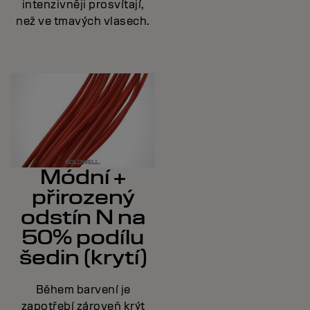
intenzivněji prosvítají,
než ve tmavých vlasech.
Módní +
přirozený
odstín N na
50% podílu
šedin (krytí)
Během barvení je
zapotřebí zároveň krýt