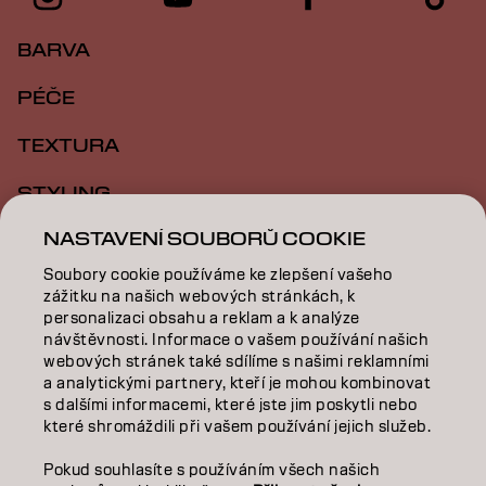
BARVA
PÉČE
TEXTURA
STYLING
NASTAVENÍ SOUBORŮ COOKIE
INSPIRACE
Soubory cookie používáme ke zlepšení vašeho
VZDĚLÁVÁNÍ
zážitku na našich webových stránkách, k
personalizaci obsahu a reklam a k analýze
O NÁS
návštěvnosti. Informace o vašem používání našich
webových stránek také sdílíme s našimi reklamními
SALON FINDER
a analytickými partnery, kteří je mohou kombinovat
s dalšími informacemi, které jste jim poskytli nebo
které shromáždili při vašem používání jejich služeb.
STAŇTE SE PARTNEREM
Pokud souhlasíte s používáním všech našich
KONTAKTUJTE NÁS