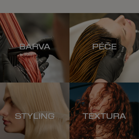
BARVA
PÉČE
STYLING
TEXTURA