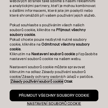
webových stránek také sdílíme s našimi reklamními
SALON FINDER
a analytickými partnery, kteří je mohou kombinovat
s dalšími informacemi, které jste jim poskytli nebo
které shromáždili při vašem používání jejich služeb.
STAŇTE SE PARTNEREM
Pokud souhlasíte s používáním všech našich
KONTAKTUJTE NÁS
souborů cookie, klikněte na
Přijmout všechny
soubory cookie
.
Pokud chcete pouze nezbytně nutné soubory
cookie, klikněte na
Odmítnout všechny soubory
Kontakt
Zásady ochrany osobních údajů
cookie
.
Zásady používání souborů cookie
Podmínky použití
Kliknutím na
Nastavení souborů cookie
přizpůsobíte
Přístupnost
Závazek k udržitelnosti
nastavení souborů cookie na našem webu.
Nastavení souborů cookie můžete spravovat
kliknutím na odkaz Zásady používání souborů
CZ | CZECH
cookie/Zásady ochrany osobních údajů v patičce.
Zásady používání souborů cookie
Otisk
Goldwell je součástí
PŘIJMOUT VŠECHNY SOUBORY COOKIE
NASTAVENÍ SOUBORŮ COOKIE