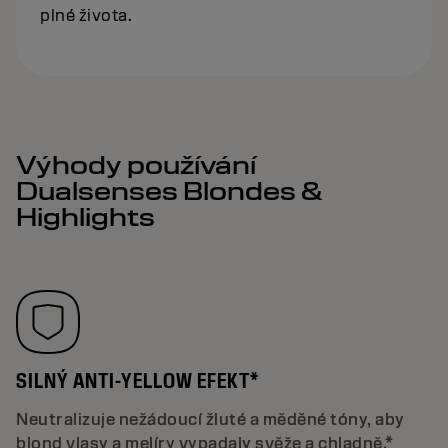
plné života.
Výhody používání
Dualsenses Blondes &
Highlights
SILNÝ ANTI-YELLOW EFEKT*
Neutralizuje nežádoucí žluté a měděné tóny, aby
blond vlasy a melíry vypadaly svěže a chladně.*