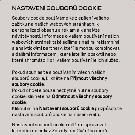
NASTAVENÍ SOUBORŮ COOKIE
Soubory cookie používáme ke zlepšení vašeho
BARVA
zážitku na našich webových stránkách, k
personalizaci obsahu a reklam a k analýze
PÉČE
návštěvnosti. Informace o vašem používání našich
webových stránek také sdílíme s našimi reklamními
a analytickými partnery, kteří je mohou kombinovat
TEXTURA
s dalšími informacemi, které jste jim poskytli nebo
které shromáždili při vašem používání jejich služeb.
STYLING
Pokud souhlasíte s používáním všech našich
INSPIRACE
souborů cookie, klikněte na
Přijmout všechny
soubory cookie
.
VZDĚLÁVÁNÍ
Pokud chcete pouze nezbytně nutné soubory
cookie, klikněte na
Odmítnout všechny soubory
O NÁS
cookie
.
Kliknutím na
Nastavení souborů cookie
přizpůsobíte
nastavení souborů cookie na našem webu.
SALON FINDER
Nastavení souborů cookie můžete spravovat
STAŇTE SE PARTNEREM
kliknutím na odkaz Zásady používání souborů