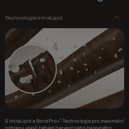
Technologie IntraLipid
1
S IntraLipid a BondPro+
Technologie pro maximální
ochranu vlasů během barvení nebo barevného