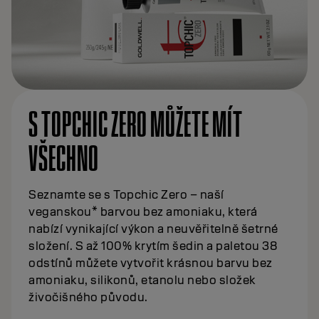
S TOPCHIC ZERO MŮŽETE MÍT
VŠECHNO
Seznamte se s Topchic Zero – naší
veganskou* barvou bez amoniaku, která
nabízí vynikající výkon a neuvěřitelně šetrné
složení. S až 100% krytím šedin a paletou 38
odstínů můžete vytvořit krásnou barvu bez
amoniaku, silikonů, etanolu nebo složek
živočišného původu.