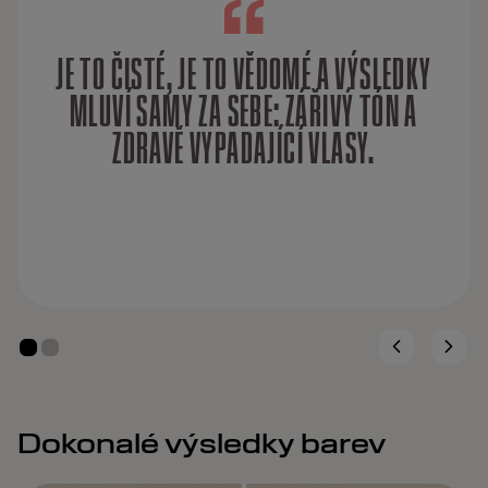
JE TO ČISTÉ, JE TO VĚDOMÉ A VÝSLEDKY
MLUVÍ SAMY ZA SEBE: ZÁŘIVÝ TÓN A
ZDRAVĚ VYPADAJÍCÍ VLASY.
Dokonalé výsledky barev