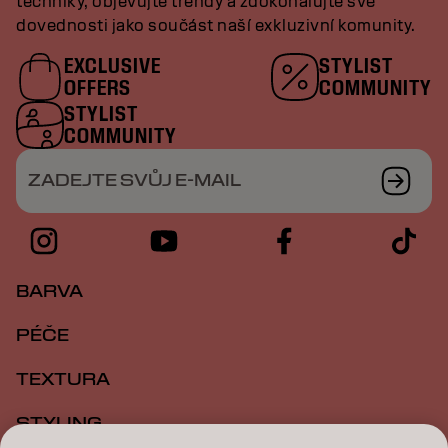
techniky, objevujte trendy a zdokonalujte své
dovednosti jako součást naší exkluzivní komunity.
EXCLUSIVE
STYLIST
OFFERS
COMMUNITY
STYLIST
COMMUNITY
ZADEJTE SVŮJ E-MAIL
BARVA
PÉČE
TEXTURA
STYLING