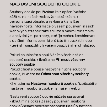
NASTAVENÍ SOUBORŮ COOKIE
INSPIRACE
Soubory cookie používáme ke zlepšení vašeho
VZDĚLÁVÁNÍ
zážitku na našich webových stránkách, k
personalizaci obsahu a reklam a k analýze
O NÁS
návštěvnosti. Informace o vašem používání našich
webových stránek také sdílíme s našimi reklamními
a analytickými partnery, kteří je mohou kombinovat
SALON FINDER
s dalšími informacemi, které jste jim poskytli nebo
které shromáždili při vašem používání jejich služeb.
STAŇTE SE PARTNEREM
Pokud souhlasíte s používáním všech našich
KONTAKTUJTE NÁS
souborů cookie, klikněte na
Přijmout všechny
soubory cookie
.
Pokud chcete pouze nezbytně nutné soubory
cookie, klikněte na
Odmítnout všechny soubory
Kontakt
Zásady ochrany osobních údajů
cookie
.
Zásady používání souborů cookie
Podmínky použití
Kliknutím na
Nastavení souborů cookie
přizpůsobíte
Přístupnost
Závazek k udržitelnosti
nastavení souborů cookie na našem webu.
Nastavení souborů cookie můžete spravovat
kliknutím na odkaz Zásady používání souborů
CZ | CZECH
cookie/Zásady ochrany osobních údajů v patičce.