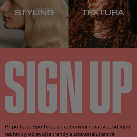
STYLING
TEXTURA
Připojte se Spojte se s nadšenými kreativci, sdílejte
techniky, objevujte trendy a zdokonalujte své