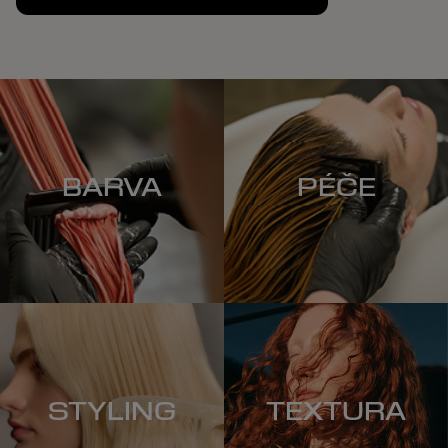
BARVA
PÉČE
STYLING
TEXTURA