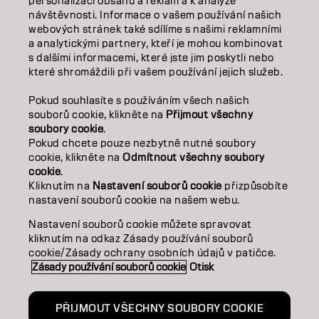
personalizaci obsahu a reklam a k analýze
O NÁS
návštěvnosti. Informace o vašem používání našich
webových stránek také sdílíme s našimi reklamními
a analytickými partnery, kteří je mohou kombinovat
SALON FINDER
s dalšími informacemi, které jste jim poskytli nebo
které shromáždili při vašem používání jejich služeb.
STAŇTE SE PARTNEREM
Pokud souhlasíte s používáním všech našich
KONTAKTUJTE NÁS
souborů cookie, klikněte na
Přijmout všechny
soubory cookie
.
Pokud chcete pouze nezbytně nutné soubory
cookie, klikněte na
Odmítnout všechny soubory
Kontakt
Zásady ochrany osobních údajů
cookie
.
Zásady používání souborů cookie
Podmínky použití
Kliknutím na
Nastavení souborů cookie
přizpůsobíte
Přístupnost
Závazek k udržitelnosti
nastavení souborů cookie na našem webu.
Nastavení souborů cookie můžete spravovat
kliknutím na odkaz Zásady používání souborů
CZ | CZECH
cookie/Zásady ochrany osobních údajů v patičce.
Zásady používání souborů cookie
Otisk
Goldwell je součástí
PŘIJMOUT VŠECHNY SOUBORY COOKIE