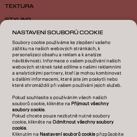
TEXTURA
STYLING
NASTAVENÍ SOUBORŮ COOKIE
INSPIRACE
Soubory cookie používáme ke zlepšení vašeho
VZDĚLÁVÁNÍ
zážitku na našich webových stránkách, k
personalizaci obsahu a reklam a k analýze
O NÁS
návštěvnosti. Informace o vašem používání našich
webových stránek také sdílíme s našimi reklamními
a analytickými partnery, kteří je mohou kombinovat
SALON FINDER
s dalšími informacemi, které jste jim poskytli nebo
které shromáždili při vašem používání jejich služeb.
STAŇTE SE PARTNEREM
Pokud souhlasíte s používáním všech našich
KONTAKTUJTE NÁS
souborů cookie, klikněte na
Přijmout všechny
soubory cookie
.
Pokud chcete pouze nezbytně nutné soubory
cookie, klikněte na
Odmítnout všechny soubory
Kontakt
Zásady ochrany osobních údajů
cookie
.
Zásady používání souborů cookie
Podmínky použití
Kliknutím na
Nastavení souborů cookie
přizpůsobíte