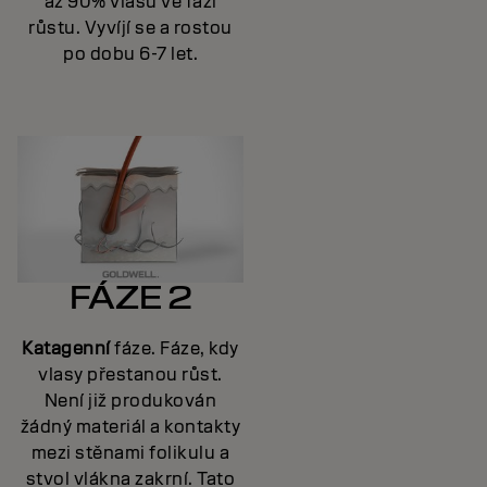
až 90% vlasů ve fázi
růstu. Vyvíjí se a rostou
po dobu 6-7 let.
FÁZE 2
Katagenní
fáze. Fáze, kdy
vlasy přestanou růst.
Není již produkován
žádný materiál a kontakty
mezi stěnami folikulu a
stvol vlákna zakrní. Tato