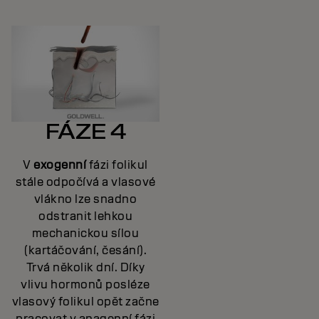
FÁZE 4
V
exogenní
fázi folikul
stále odpočívá a vlasové
vlákno lze snadno
odstranit lehkou
mechanickou sílou
(kartáčování, česání).
Trvá několik dní. Díky
vlivu hormonů posléze
vlasový folikul opět začne
pracovat v anagenní fázi