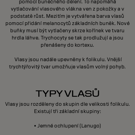
pomocí buněčného dělení. To napomáhá
vytlačování vlasového vlákna ven z pokožky a v
podstatě růst. Mezitím je vytvářena barva vlasů
pomocí přidání melanocytů základních buněk. Nové
buňky musí být vytlačeny skrze kořínek ve tvaru
hrdla láhve. Trychocyty se tak prodlužují a jsou
přenášeny do kortexu.
Vlasy jsou nadále upevněny k folikulu. Vnější
trychtýřovitý tvar umožňuje vlasům volný pohyb.
TYPY VLASŮ
Vlasy jsou rozděleny do skupin dle velikosti folikulu.
Existují tři základní skupiny:
• Jemné ochlupení (Lanugo)