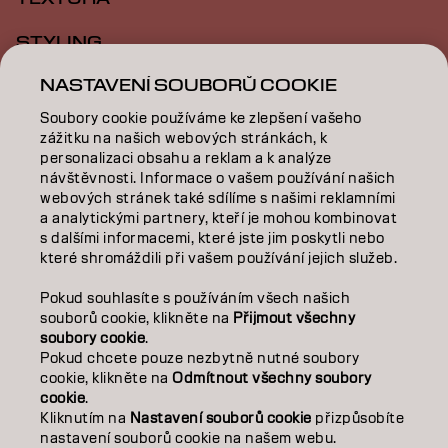
STYLING
NASTAVENÍ SOUBORŮ COOKIE
INSPIRACE
Soubory cookie používáme ke zlepšení vašeho
VZDĚLÁVÁNÍ
zážitku na našich webových stránkách, k
personalizaci obsahu a reklam a k analýze
O NÁS
návštěvnosti. Informace o vašem používání našich
webových stránek také sdílíme s našimi reklamními
SALON FINDER
a analytickými partnery, kteří je mohou kombinovat
s dalšími informacemi, které jste jim poskytli nebo
které shromáždili při vašem používání jejich služeb.
STAŇTE SE PARTNEREM
Pokud souhlasíte s používáním všech našich
KONTAKTUJTE NÁS
souborů cookie, klikněte na
Přijmout všechny
soubory cookie
.
Pokud chcete pouze nezbytně nutné soubory
cookie, klikněte na
Odmítnout všechny soubory
Kontakt
Zásady ochrany osobních údajů
cookie
.
Zásady používání souborů cookie
Podmínky použití
Kliknutím na
Nastavení souborů cookie
přizpůsobíte
Přístupnost
Závazek k udržitelnosti
nastavení souborů cookie na našem webu.