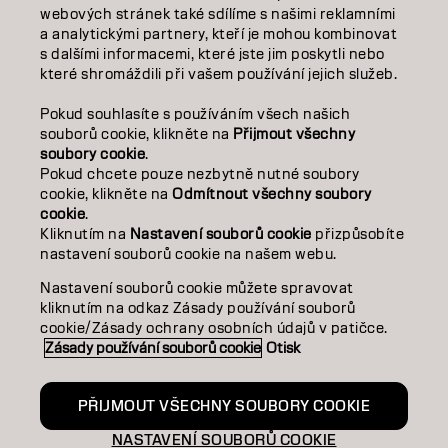
webových stránek také sdílíme s našimi reklamními
SALON FINDER
a analytickými partnery, kteří je mohou kombinovat
s dalšími informacemi, které jste jim poskytli nebo
které shromáždili při vašem používání jejich služeb.
STAŇTE SE PARTNEREM
Pokud souhlasíte s používáním všech našich
KONTAKTUJTE NÁS
souborů cookie, klikněte na
Přijmout všechny
soubory cookie
.
Pokud chcete pouze nezbytně nutné soubory
cookie, klikněte na
Odmítnout všechny soubory
Kontakt
Zásady ochrany osobních údajů
cookie
.
Zásady používání souborů cookie
Podmínky použití
Kliknutím na
Nastavení souborů cookie
přizpůsobíte
Přístupnost
Závazek k udržitelnosti
nastavení souborů cookie na našem webu.
Nastavení souborů cookie můžete spravovat
kliknutím na odkaz Zásady používání souborů
CZ | CZECH
cookie/Zásady ochrany osobních údajů v patičce.
Zásady používání souborů cookie
Otisk
Goldwell je součástí
PŘIJMOUT VŠECHNY SOUBORY COOKIE
NASTAVENÍ SOUBORŮ COOKIE