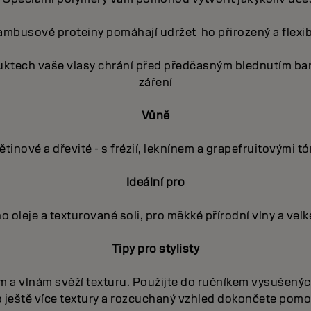
ambusové proteiny pomáhají udržet ho přirozený a flexib
uktech vaše vlasy chrání před předčasným blednutím barv
záření
Vůně
ětinové a dřevité - s frézií, leknínem a grapefruitovými tó
Ideální pro
ho oleje a texturované soli, pro měkké přírodní vlny a velk
Tipy pro stylisty
kám a vlnám svěží texturu. Použijte do ručníkem vysušen
o ještě více textury a rozcuchaný vzhled dokončete pomo