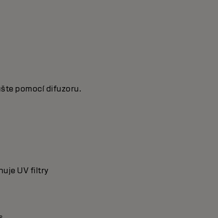
ušte pomocí difuzoru.
je UV filtry
es