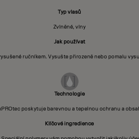
Typ vlasů
Zvlněné, vlny
Jak používat
 vysušené ručníkem. Vysušte přirozeně nebo pomalu vys
Technologie
xPROtec poskytuje barevnou a tepelnou ochranu a obsahu
Klíčové ingredience
 Speciální polymery vám pomohou vytvořit jakýkoliv úč